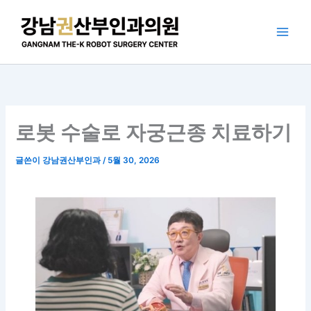
콘
텐
츠
로
건
너
뛰
기
로봇 수술로 자궁근종 치료하기
글쓴이
강남권산부인과
/
5월 30, 2026