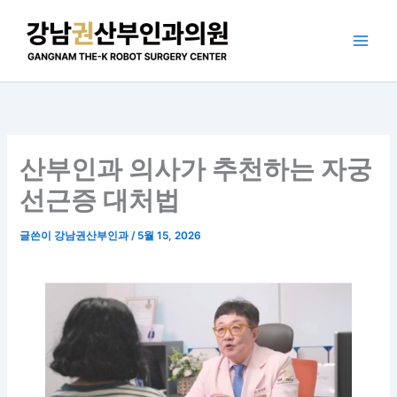
콘
텐
츠
로
건
너
뛰
기
산부인과 의사가 추천하는 자궁
선근증 대처법
글쓴이
강남권산부인과
/
5월 15, 2026