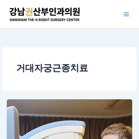
콘
텐
츠
로
건
너
뛰
기
거대자궁근종치료