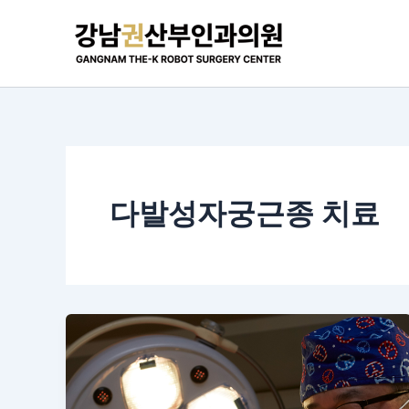
콘
텐
츠
로
건
너
뛰
기
다발성자궁근종 치료