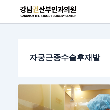
콘
텐
츠
로
건
너
뛰
기
자궁근종수술후재발