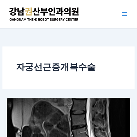
콘
텐
츠
로
건
너
뛰
기
자궁선근증개복수술